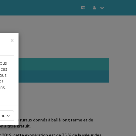
×
vous
nces
vous
os
ns.
j
a
b
inuez
n de biens ruraux donnés à bail à long terme et de
 à titre gratuit.
r 2019, cette exonération est de 75 % de la valeur des