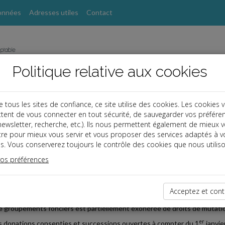
onnées
Adresses utiles
Contact
Politique relative aux cookies
ous les sites de confiance, ce site utilise des cookies. Les cookies 
tent de vous connecter en tout sécurité, de sauvegarder vos préfére
s
, newsletter, recherche, etc.). Ils nous permettent également de mieux 
tre pour mieux vous servir et vous proposer des services adaptés à v
s. Vous conserverez toujours le contrôle des cookies que nous utiliso
 TPE
vos préférences
2019-03-19
S DE MUTATION À TITRE GRATUIT
Acceptez et cont
rtaines conditions, la transmission par voie de donation ou de successio
e groupements fonciers est partiellement exonérée de droits de mutation
er
s donations consenties et successions ouvertes à compter du 1
janvie