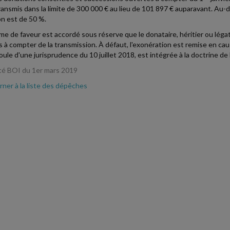
ransmis dans la limite de 300 000 € au lieu de 101 897 € auparavant. Au-de
n est de 50 %.
me de faveur est accordé sous réserve que le donataire, héritier ou lég
s à compter de la transmission. À défaut, l'exonération est remise en cau
oule d'une jurisprudence du 10 juillet 2018, est intégrée à la doctrine de l
té BOI du 1er mars 2019
ner à la liste des dépêches