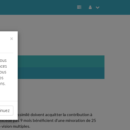
×
vous
nces
vous
os
ns.
j
a
b
inuez
spositif assimilé doivent acquitter la contribution à
 n'excède pas 9 mois bénéficient d'une minoration de 25
vision multiples.