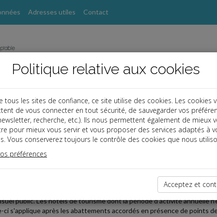
onnées
Adresses utiles
Contact
Politique relative aux cookies
ous les sites de confiance, ce site utilise des cookies. Les cookies 
tent de vous connecter en tout sécurité, de sauvegarder vos préfére
s
, newsletter, recherche, etc.). Ils nous permettent également de mieux 
tre pour mieux vous servir et vous proposer des services adaptés à v
s. Vous conserverez toujours le contrôle des cookies que nous utiliso
 TPE
vos préférences
2021-02-22
IBUTION À L'AUDIOVISUEL PUBLIC
Acceptez et cont
fessionnels qui utilisent des appareils de réception de télévision ou un di
visuel public. Les hôtels de tourisme dont la période d'activité annuelle
e-ci s'applique après les abattements accordés en présence de points de 