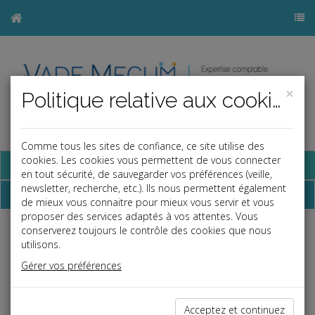
×
Politique relative aux cookies
Comme tous les sites de confiance, ce site utilise des
cookies. Les cookies vous permettent de vous connecter
Base documentaire
en tout sécurité, de sauvegarder vos préférences (veille,
newsletter, recherche, etc.). Ils nous permettent également
Dépêches
de mieux vous connaitre pour mieux vous servir et vous
proposer des services adaptés à vos attentes. Vous
conserverez toujours le contrôle des cookies que nous
j
a
b
utilisons.
Social
Gérer vos préférences
Date: 2020-06-29
LICENCIEMENT POUR FAUTE GRAVE POUR PROPOS
À CARACTÈRE SEXUEL
Acceptez et continuez