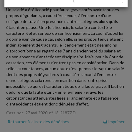
Un salarié a été licencié pour faute grave après avoir tenu des
propos dégradants, à caractère sexuel, à l'encontre d'une
collègue de travail en présence d'autres collègues alors qu'ils
étaient en pause. Une fois licencié, le salarié a contesté le
caractère réel et sérieux de son licenciement. La cour d'appel lui
a donné gain de cause car, selon elle, si les propos tenus étaient
indéniablement dégradants, le licenciement était néanmoins
disproportionné au regard des 7 ans d'ancienneté du salarié et
de son absence d'antécédent disciplinaire. Mais, pour la Cour de
cassation, ces éléments n'entrent pas en considération. Dans de
telles circonstances, aucun doute n'est permis : lorsqu'un salarié
tient des propos dégradants à caractère sexuel à l'encontre
d'une collègue, cela rend son maintien dans l'entreprise
impossible, ce qui est caractéristique de la faute grave. Il faut en
déduire que la faute étant « en elle-même » grave, les
circonstances atténuantes liées à l'ancienneté et à l'absence
d'antécédents étaient donc dénuées d'effet.
Cass. soc. 27 mai 2020, n° 18-21877 D
Retourner à la liste des dépêches
Imprimer