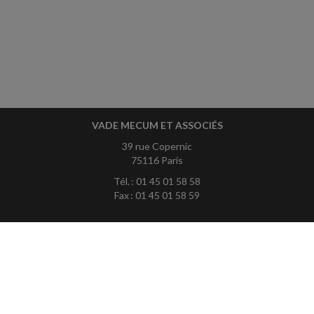
VADE MECUM ET ASSOCIÉS
39 rue Copernic
75116 Paris
Tél. : 01 45 01 58 58
Fax : 01 45 01 58 59
ACCUEIL
PLAN
MENTIONS LÉGALES
CONTACT