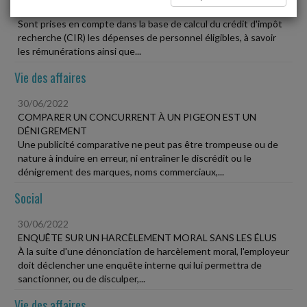
CRÉDIT D'IMPÔT RECHERCHE
Sont prises en compte dans la base de calcul du crédit d'impôt
recherche (CIR) les dépenses de personnel éligibles, à savoir
les rémunérations ainsi que...
Vie des affaires
30/06/2022
COMPARER UN CONCURRENT À UN PIGEON EST UN
DÉNIGREMENT
Une publicité comparative ne peut pas être trompeuse ou de
nature à induire en erreur, ni entraîner le discrédit ou le
dénigrement des marques, noms commerciaux,...
Social
30/06/2022
ENQUÊTE SUR UN HARCÈLEMENT MORAL SANS LES ÉLUS
À la suite d'une dénonciation de harcèlement moral, l'employeur
doit déclencher une enquête interne qui lui permettra de
sanctionner, ou de disculper,...
Vie des affaires