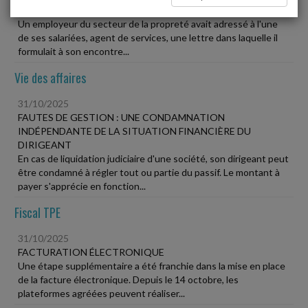
DU RAPPEL À L'ORDRE À LA SANCTION
Un employeur du secteur de la propreté avait adressé à l'une
de ses salariées, agent de services, une lettre dans laquelle il
formulait à son encontre...
Vie des affaires
31/10/2025
FAUTES DE GESTION : UNE CONDAMNATION
INDÉPENDANTE DE LA SITUATION FINANCIÈRE DU
DIRIGEANT
En cas de liquidation judiciaire d'une société, son dirigeant peut
être condamné à régler tout ou partie du passif. Le montant à
payer s'apprécie en fonction...
Fiscal TPE
31/10/2025
FACTURATION ÉLECTRONIQUE
Une étape supplémentaire a été franchie dans la mise en place
de la facture électronique. Depuis le 14 octobre, les
plateformes agréées peuvent réaliser...