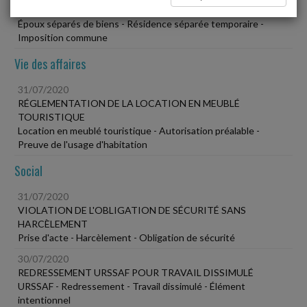
IMPOSITION COMMUNE DES ÉPOUX
Époux séparés de biens - Résidence séparée temporaire -
Imposition commune
Vie des affaires
31/07/2020
RÉGLEMENTATION DE LA LOCATION EN MEUBLÉ
TOURISTIQUE
Location en meublé touristique - Autorisation préalable -
Preuve de l'usage d'habitation
Social
31/07/2020
VIOLATION DE L'OBLIGATION DE SÉCURITÉ SANS
HARCÈLEMENT
Prise d'acte - Harcèlement - Obligation de sécurité
30/07/2020
REDRESSEMENT URSSAF POUR TRAVAIL DISSIMULÉ
URSSAF - Redressement - Travail dissimulé - Élément
intentionnel