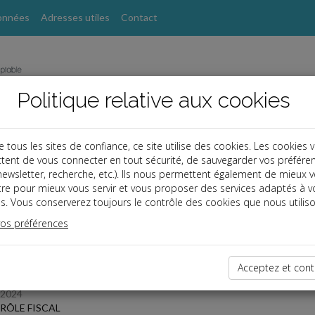
onnées
Adresses utiles
Contact
Politique relative aux cookies
ous les sites de confiance, ce site utilise des cookies. Les cookies 
tent de vous connecter en tout sécurité, de sauvegarder vos préfére
s
, newsletter, recherche, etc.). Ils nous permettent également de mieux 
tre pour mieux vous servir et vous proposer des services adaptés à v
s. Vous conserverez toujours le contrôle des cookies que nous utiliso
 des dernières dépêches
vos préférences
TPE
Acceptez et cont
/2024
RÔLE FISCAL