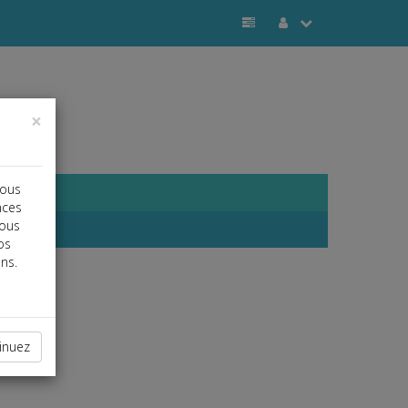
×
vous
nces
vous
os
ns.
inuez