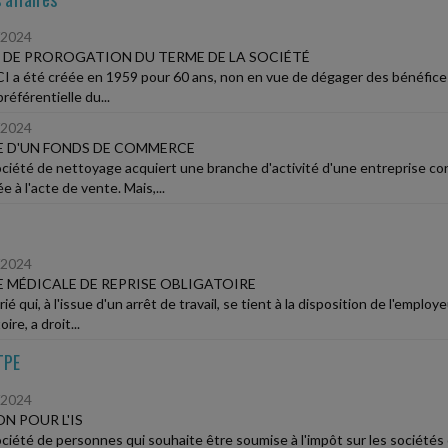
/2024
 DE PROROGATION DU TERME DE LA SOCIÉTÉ
I a été créée en 1959 pour 60 ans, non en vue de dégager des bénéfices
référentielle du...
/2024
 D'UN FONDS DE COMMERCE
ciété de nettoyage acquiert une branche d'activité d'une entreprise con
 à l'acte de vente. Mais,...
/2024
E MÉDICALE DE REPRISE OBLIGATOIRE
rié qui, à l'issue d'un arrêt de travail, se tient à la disposition de l'emplo
ire, a droit...
TPE
/2024
N POUR L'IS
ciété de personnes qui souhaite être soumise à l'impôt sur les sociétés o