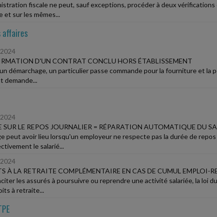
nistration fiscale ne peut, sauf exceptions, procéder à deux vérificatio
e et sur les mêmes...
 affaires
/2024
IRMATION D'UN CONTRAT CONCLU HORS ÉTABLISSEMENT
'un démarchage, un particulier passe commande pour la fourniture et la pos
nt demande...
/2024
E SUR LE REPOS JOURNALIER = RÉPARATION AUTOMATIQUE DU SA
ge peut avoir lieu lorsqu'un employeur ne respecte pas la durée de repos 
ctivement le salarié...
/2024
S À LA RETRAITE COMPLÉMENTAIRE EN CAS DE CUMUL EMPLOI-R
citer les assurés à poursuivre ou reprendre une activité salariée, la loi 
its à retraite...
TPE