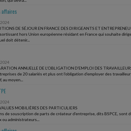
on, qui devra...
 affaires
/2024
TIONS DE SÉJOUR EN FRANCE DES DIRIGEANTS ET ENTREPRENE
sortissant hors Union européenne résidant en France qui souhaite dirige
uel doit détenir...
/2024
RATION ANNUELLE DE L'OBLIGATION D'EMPLOI DES TRAVAILLEU
treprises de 20 salariés et plus ont l'obligation d'employer des travaill
f, au moyen...
TPE
/2024
VALUES MOBILIÈRES DES PARTICULIERS
ns de souscription de parts de créateur d'entreprise, dits BSPCE, sont de
x ou administrateurs...
 affaires