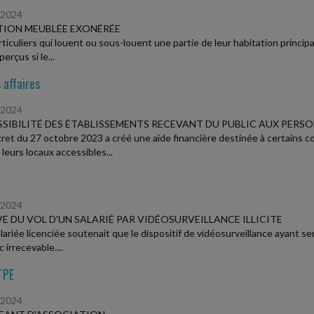
/2024
TION MEUBLÉE EXONÉRÉE
rticuliers qui louent ou sous-louent une partie de leur habitation princip
perçus si le...
 affaires
/2024
SIBILITÉ DES ÉTABLISSEMENTS RECEVANT DU PUBLIC AUX PERS
ret du 27 octobre 2023 a créé une aide financière destinée à certains c
leurs locaux accessibles...
/2024
E DU VOL D'UN SALARIÉ PAR VIDÉOSURVEILLANCE ILLICITE
ariée licenciée soutenait que le dispositif de vidéosurveillance ayant serv
 irrecevable....
TPE
/2024