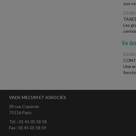
son ce
21/02
TAXES
Les gr
central
Vie des
21/02
CONT
Une en
foncti
VADE MECUM ET ASSOCIÉS
39 rue Copernic
75116 Paris
Tél. : 01 45 01 58 58
Fax : 01 45 01 58 59