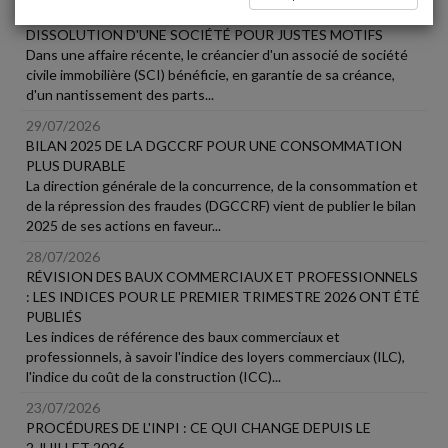
LE CRÉANCIER D'UN ASSOCIÉ NE PEUT PAS DEMANDER LA
DISSOLUTION D'UNE SOCIÉTÉ POUR JUSTES MOTIFS
Dans une affaire récente, le créancier d'un associé de société
civile immobilière (SCI) bénéficie, en garantie de sa créance,
d'un nantissement des parts...
29/07/2026
BILAN 2025 DE LA DGCCRF POUR UNE CONSOMMATION
PLUS DURABLE
La direction générale de la concurrence, de la consommation et
de la répression des fraudes (DGCCRF) vient de publier le bilan
2025 de ses actions en faveur...
28/07/2026
RÉVISION DES BAUX COMMERCIAUX ET PROFESSIONNELS
: LES INDICES POUR LE PREMIER TRIMESTRE 2026 ONT ÉTÉ
PUBLIÉS
Les indices de référence des baux commerciaux et
professionnels, à savoir l'indice des loyers commerciaux (ILC),
l'indice du coût de la construction (ICC)...
23/07/2026
PROCÉDURES DE L'INPI : CE QUI CHANGE DEPUIS LE
2 JUILLET 2026