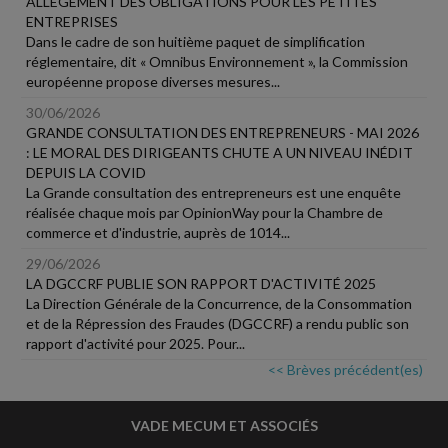
ALLÈGEMENT DES OBLIGATIONS POUR LES PETITES
ENTREPRISES
Dans le cadre de son huitième paquet de simplification
réglementaire, dit « Omnibus Environnement », la Commission
européenne propose diverses mesures...
30/06/2026
GRANDE CONSULTATION DES ENTREPRENEURS - MAI 2026
: LE MORAL DES DIRIGEANTS CHUTE A UN NIVEAU INÉDIT
DEPUIS LA COVID
La Grande consultation des entrepreneurs est une enquête
réalisée chaque mois par OpinionWay pour la Chambre de
commerce et d'industrie, auprès de 1014...
29/06/2026
LA DGCCRF PUBLIE SON RAPPORT D'ACTIVITÉ 2025
La Direction Générale de la Concurrence, de la Consommation
et de la Répression des Fraudes (DGCCRF) a rendu public son
rapport d'activité pour 2025. Pour...
<< Brèves précédent(es)
VADE MECUM ET ASSOCIÉS