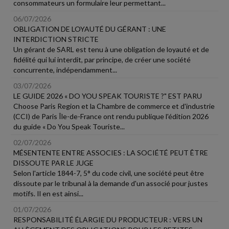
consommateurs un formulaire leur permettant...
06/07/2026
OBLIGATION DE LOYAUTÉ DU GÉRANT : UNE
INTERDICTION STRICTE
Un gérant de SARL est tenu à une obligation de loyauté et de
fidélité qui lui interdit, par principe, de créer une société
concurrente, indépendamment...
03/07/2026
LE GUIDE 2026 « DO YOU SPEAK TOURISTE ?" EST PARU
Choose Paris Region et la Chambre de commerce et d'industrie
(CCI) de Paris Île-de-France ont rendu publique l'édition 2026
du guide « Do You Speak Touriste...
02/07/2026
MÉSENTENTE ENTRE ASSOCIES : LA SOCIÉTÉ PEUT ÊTRE
DISSOUTE PAR LE JUGE
Selon l'article 1844-7, 5° du code civil, une société peut être
dissoute par le tribunal à la demande d'un associé pour justes
motifs. Il en est ainsi...
01/07/2026
RESPONSABILITÉ ÉLARGIE DU PRODUCTEUR : VERS UN