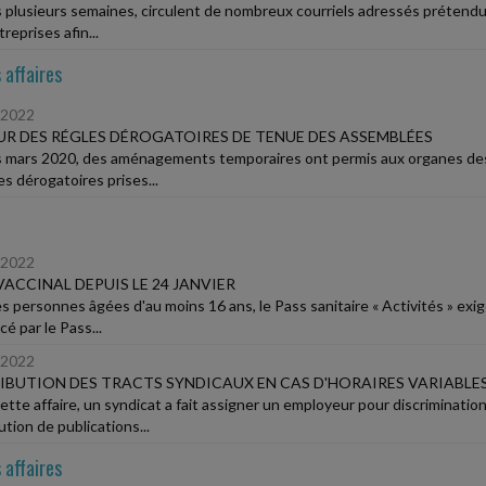
 plusieurs semaines, circulent de nombreux courriels adressés prétendu
reprises afin...
 affaires
/2022
R DES RÉGLES DÉROGATOIRES DE TENUE DES ASSEMBLÉES
 mars 2020, des aménagements temporaires ont permis aux organes des so
s dérogatoires prises...
/2022
VACCINAL DEPUIS LE 24 JANVIER
s personnes âgées d'au moins 16 ans, le Pass sanitaire « Activités » exig
é par le Pass...
/2022
IBUTION DES TRACTS SYNDICAUX EN CAS D'HORAIRES VARIABLE
tte affaire, un syndicat a fait assigner un employeur pour discrimination 
ution de publications...
 affaires