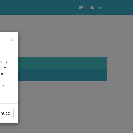
×
vous
nces
vous
os
ns.
inuez