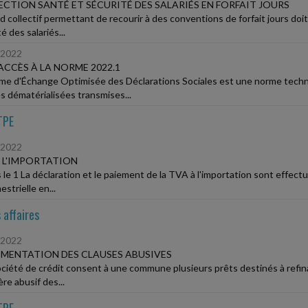
CTION SANTÉ ET SÉCURITÉ DES SALARIÉS EN FORFAIT JOURS
rd collectif permettant de recourir à des conventions de forfait jours doi
é des salariés...
/2022
 ACCÈS À LA NORME 2022.1
me d'Échange Optimisée des Déclarations Sociales est une norme techn
es dématérialisées transmises...
TPE
/2022
 L'IMPORTATION
 le 1 La déclaration et le paiement de la TVA à l'importation sont effec
estrielle en...
 affaires
/2022
MENTATION DES CLAUSES ABUSIVES
ciété de crédit consent à une commune plusieurs prêts destinés à refinan
re abusif des...