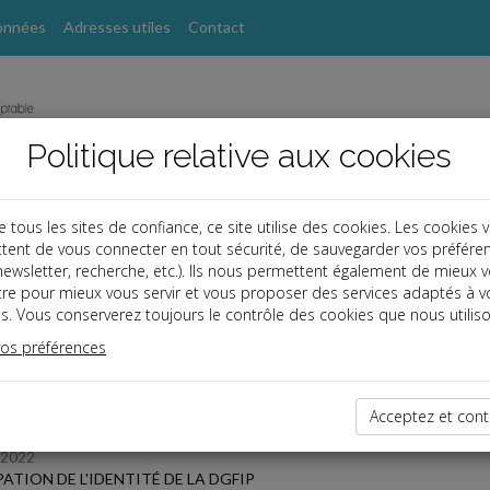
onnées
Adresses utiles
Contact
Politique relative aux cookies
ous les sites de confiance, ce site utilise des cookies. Les cookies 
tent de vous connecter en tout sécurité, de sauvegarder vos préfére
s
, newsletter, recherche, etc.). Ils nous permettent également de mieux 
tre pour mieux vous servir et vous proposer des services adaptés à v
s. Vous conserverez toujours le contrôle des cookies que nous utiliso
 des dernières dépêches
vos préférences
TPE
Acceptez et cont
/2022
ATION DE L'IDENTITÉ DE LA DGFIP