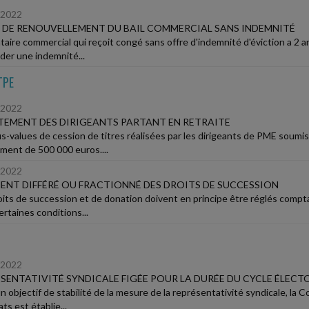
/2022
 DE RENOUVELLEMENT DU BAIL COMMERCIAL SANS INDEMNITÉ
taire commercial qui reçoit congé sans offre d'indemnité d'éviction a 2 a
er une indemnité...
TPE
/2022
EMENT DES DIRIGEANTS PARTANT EN RETRAITE
us-values de cession de titres réalisées par les dirigeants de PME soumise
ment de 500 000 euros....
/2022
ENT DIFFÉRÉ OU FRACTIONNÉ DES DROITS DE SUCCESSION
oits de succession et de donation doivent en principe être réglés compt
rtaines conditions...
/2022
SENTATIVITÉ SYNDICALE FIGÉE POUR LA DURÉE DU CYCLE ÉLECT
n objectif de stabilité de la mesure de la représentativité syndicale, la 
ts est établie...